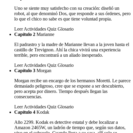
Uno se siente muy satisfecho con su creación: diseñó un
robot, al que denominó Dos, que responde a sus órdenes, pero
lo que el chico no sabe es que tiene voluntad propia.
Leer
Actividades
Quiz
Glosario
Capítulo 2
Marianne
El padrastro y la madre de Marianne llevan a la joven hasta el
castillo de Trevignon. Ahí la chica vivirá una experiencia
terrible, pero encontrará a un aliado inesperado.
Leer
Actividades
Quiz
Glosario
Capítulo 3
Morgan
Morgan recibe un encargo de los hermanos Moretti. Le parece
demasiado peligroso, cree que se expone a ser descubierto,
pero acepta por dinero. Tiempo después llegan las
consecuencias.
Leer
Actividades
Quiz
Glosario
Capítulo 4
Kodak
Año 2299. Kodak es detective estatal y debe localizar a
Amazon 2465W, un ladrón de tiempo que, según sus datos,
vive en el subsuelo. Cuando llega a su casa, allí solo se