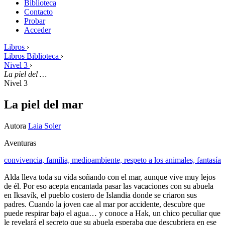
Biblioteca
Contacto
Probar
Acceder
Libros
›
Libros Biblioteca
›
Nivel 3
›
La piel del …
Nivel 3
La piel del mar
Autora
Laia Soler
Aventuras
convivencia,
familia,
medioambiente,
respeto a los animales,
fantasía
Alda lleva toda su vida soñando con el mar, aunque vive muy lejos
de él. Por eso acepta encantada pasar las vacaciones con su abuela
en Iksavík, el pueblo costero de Islandia donde se criaron sus
padres. Cuando la joven cae al mar por accidente, descubre que
puede respirar bajo el agua… y conoce a Hak, un chico peculiar que
le revelará el secreto que su abuela esperaba que descubriera en ese