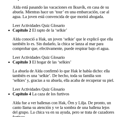
Alda está pasando las vacaciones en Iksavík, en casa de su
abuela. Mientras hace un ‘tour’ en una embarcación, cae al
agua. La joven está convencida de que morirá ahogada.
Leer
Actividades
Quiz
Glosario
Capítulo 2
El rapto de la ‘selkie’
Alda conoció a Hak, un joven ‘selkie’ que le explicó que ella
también lo es. Sin dudarlo, la chica se lanza al mar para
comprobar que, efectivamente, puede respirar bajo el agua.
Leer
Actividades
Quiz
Glosario
Capítulo 3
El hogar de las ‘selkies’
La abuela de Alda confirmó lo que Hak le había dicho: ella
también es una ‘selkie’. De hecho, toda su familia son
‘selkies’ y, gracias a su abuela, ella acaba de recuperar su piel.
Leer
Actividades
Quiz
Glosario
Capítulo 4
La caza de los furtivos
Alda fue a ver ballenas con Hak, Örn y Lilja. De pronto, un
canto llama su atención y ve la sombra de una ballena lejos
del grupo. La chica va en su ayuda, pero se trata de cazadores
furtivos.