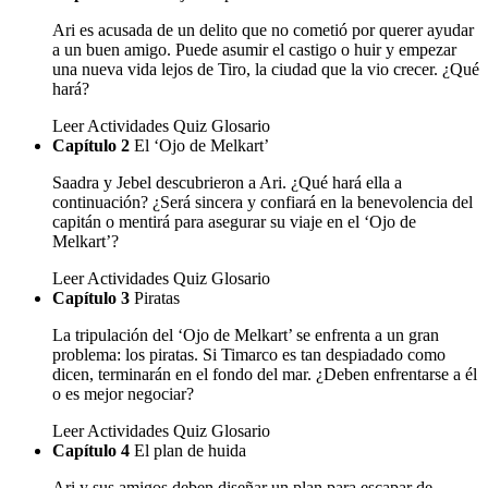
Ari es acusada de un delito que no cometió por querer ayudar
a un buen amigo. Puede asumir el castigo o huir y empezar
una nueva vida lejos de Tiro, la ciudad que la vio crecer. ¿Qué
hará?
Leer
Actividades
Quiz
Glosario
Capítulo 2
El ‘Ojo de Melkart’
Saadra y Jebel descubrieron a Ari. ¿Qué hará ella a
continuación? ¿Será sincera y confiará en la benevolencia del
capitán o mentirá para asegurar su viaje en el ‘Ojo de
Melkart’?
Leer
Actividades
Quiz
Glosario
Capítulo 3
Piratas
La tripulación del ‘Ojo de Melkart’ se enfrenta a un gran
problema: los piratas. Si Timarco es tan despiadado como
dicen, terminarán en el fondo del mar. ¿Deben enfrentarse a él
o es mejor negociar?
Leer
Actividades
Quiz
Glosario
Capítulo 4
El plan de huida
Ari y sus amigos deben diseñar un plan para escapar de